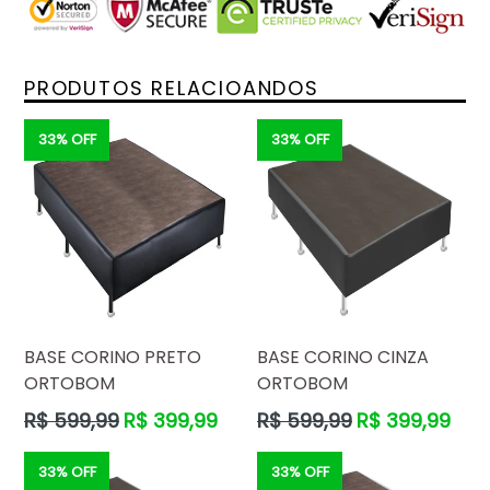
PRODUTOS RELACIOANDOS
33% OFF
33% OFF
BASE CORINO PRETO
BASE CORINO CINZA
ORTOBOM
ORTOBOM
Preço
Preço
R$ 599,99
R$ 399,99
R$ 599,99
R$ 399,99
normal
normal
33% OFF
33% OFF