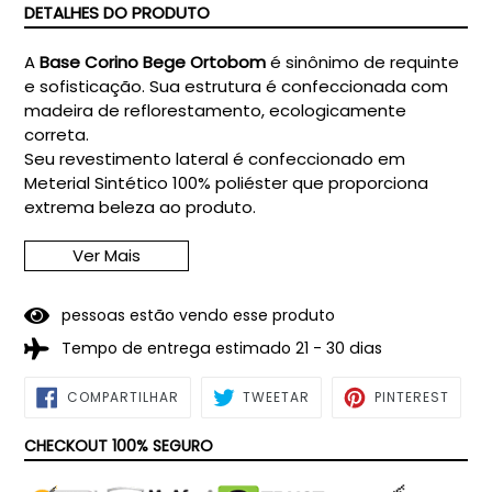
DETALHES DO PRODUTO
A
Base Corino Bege Ortobom
é sinônimo de requinte
e sofisticação. Sua estrutura é confeccionada com
madeira de reflorestamento, ecologicamente
correta.
Seu revestimento lateral é confeccionado em
Meterial Sintético 100% poliéster que proporciona
extrema beleza ao produto.
Ver Mais
CARACTERÍSTICAS DO PRODUTO
pessoas estão vendo esse produto
Estrutura de madeira de reflorestamento
Tempo de entrega estimado 21 - 30 dias
Revestimento lateral em Material Sintético 100%
COMPARTILHAR
TWEETAR
PIN
Poliéster
COMPARTILHAR
TWEETAR
PINTEREST
NO
NO
FACEBOOK
PINTE
Pés rosqueáveis
CHECKOUT 100% SEGURO
Tratamento antiácaro e antialérgico
*Imagem meramente ilustrativa.