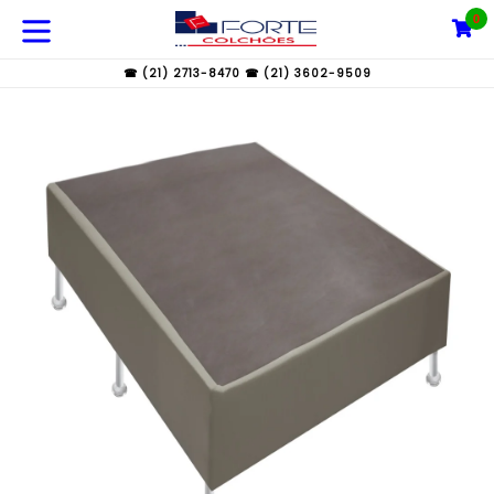
Pular
0
C
C
para
expandir/colapsar
o
☎ (21) 2713-8470 ☎ (21) 3602-9509
conteúdo